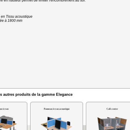
e en hauteur permet de limiter l'encombrement au sol.
s en Tissu acoustique
mitée à 1800 mm
es autres produits de la gamme Elegance
au écran
Panneau écran acoustique
Call-center