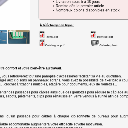
• Livraison sous 5 à 10 jours
• Remise dès le premier article
• Nombreux coloris disponibles en stock
À télécharger en ligne:
Tarifs.pdf
Remise.pdf
Catalogue.pdf
Galerie photo
otre
confort
et votre
bien-être au travail
.
l, vous retrouverez tout une panoplie d'accessoires facilitant la vie au quotidien.
égré aux cloisons ou panneaux écrans, vous avez la possibilité de fixer bac à cour
 crochet à fixations multiples, étagère pour documents, jeux de roulettes...
center des passages pour câbles ainsi que des goulottes pour réduire le câblage au
rs, sabots, piètements, clips pour réhausse en verre vendus à l'unité afin de comp
 ainsi qu'un passage pour câbles à chaque cloisonnette de bureau pour augm
ble et confortable augmentera votre efficacité et votre motivation.