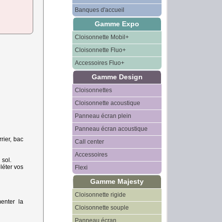
Banques d'accueil
Gamme Expo
Cloisonnette Mobil+
Cloisonnette Fluo+
Accessoires Fluo+
Gamme Design
Cloisonnettes
Cloisonnette acoustique
Panneau écran plein
Panneau écran acoustique
rier, bac
Call center
Accessoires
 sol.
léter vos
Flexi
Gamme Majesty
Cloisonnette rigide
enter la
Cloisonnette souple
Panneau écran