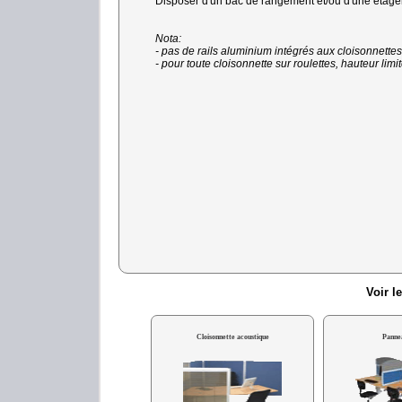
Disposer d'un bac de rangement et/ou d'une étagèr
Nota:
- pas de rails aluminium intégrés aux cloisonnette
- pour toute cloisonnette sur roulettes, hauteur li
Voir l
Cloisonnette acoustique
Panne