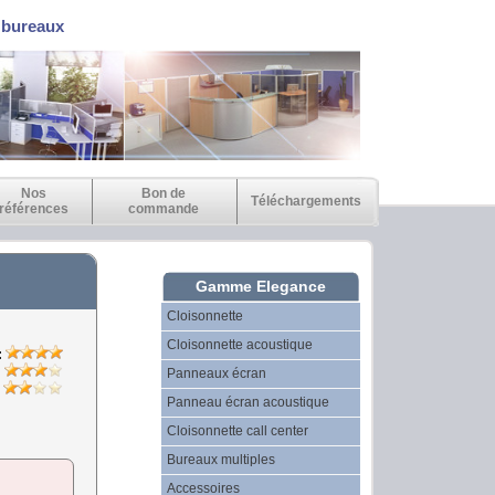
e bureaux
Nos
Bon de
Téléchargements
références
commande
Gamme Elegance
Cloisonnette
Cloisonnette acoustique
:
:
Panneaux écran
:
Panneau écran acoustique
Cloisonnette call center
Bureaux multiples
Accessoires